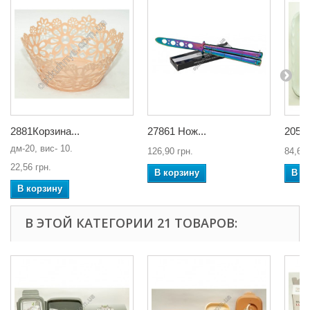
2881Корзина...
27861 Нож...
2059 
дм-20, вис- 10.
126,90 грн.
84,60 
22,56 грн.
В корзину
В к
В корзину
В ЭТОЙ КАТЕГОРИИ 21 ТОВАРОВ: