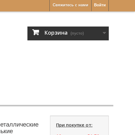
Свяжитесь с нами
Войти
Корзина
(пусто)
металлические
При покупке от:
нькие