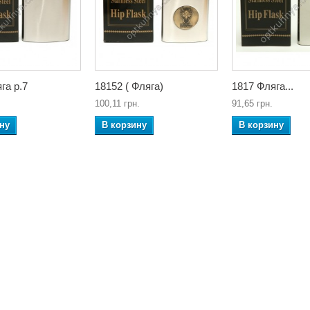
га р.7
18152 ( Фляга)
1817 Фляга...
100,11 грн.
91,65 грн.
ну
В корзину
В корзину