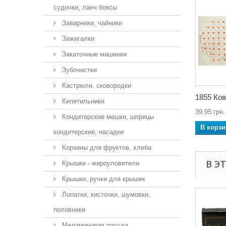
судочки, ланч боксы
Заварники, чайники
Зажигалки
Закаточные машинки
Зубочистки
Кастрюли, сковородки
1855 Ков
Кипятильники
39,95 грн.
Кондитерские мешки, шприцы
В корзи
кондитерские, насадки
Корзины для фруктов, хлеба
В Э
Крышки - жироуловители
Крышки, ручки для крышек
Лопатки, кисточки, шумовки,
половники
Меламиновая посуда