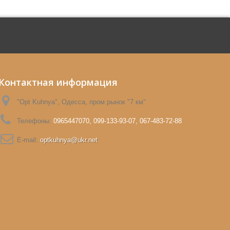
Контактная информация
"Opt Kuhnya", Одесса, пром рынок "7 км"
Телефоны:
0965447070, 099-133-93-07, 067-483-72-88
E-mail:
optkuhnya@ukr.net