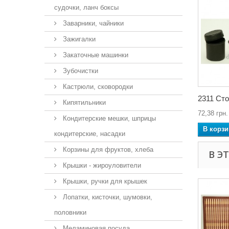
судочки, ланч боксы
Заварники, чайники
Зажигалки
Закаточные машинки
Зубочистки
Кастрюли, сковородки
2311 Сто
Кипятильники
72,38 грн.
Кондитерские мешки, шприцы
В корзи
кондитерские, насадки
Корзины для фруктов, хлеба
В Э
Крышки - жироуловители
Крышки, ручки для крышек
Лопатки, кисточки, шумовки,
половники
Меламиновая посуда