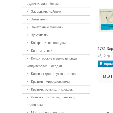
судочки, ланч боксы
Заварники, чайники
Зажигалки
Закаточные машинки
Зубочистки
Кастрюли, сковородки
1731 Зер
Кипятильники
45,12 грн.
Кондитерские мешки, шприцы
В корзи
кондитерские, насадки
Корзины для фруктов, хлеба
В Э
Крышки - жироуловители
Крышки, ручки для крышек
Лопатки, кисточки, шумовки,
половники
Меламиновая посуда