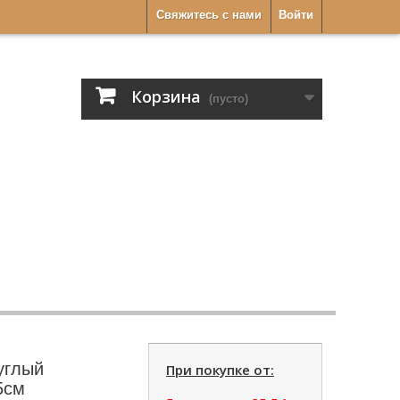
Свяжитесь с нами
Войти
Корзина
(пусто)
углый
При покупке от:
5см