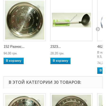
152 Разнос...
2323...
4622 
В наб
94,00 грн.
28,20 грн.
8,5, 1
В корзину
В корзину
74,26 
В к
В ЭТОЙ КАТЕГОРИИ 30 ТОВАРОВ: