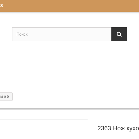
88
й р 5
2363 Нож кухо