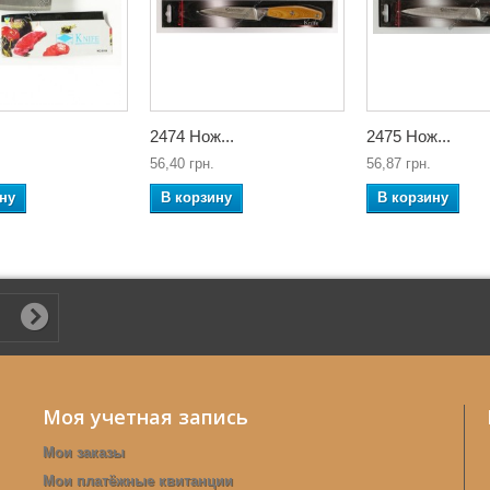
2474 Нож...
2475 Нож...
56,40 грн.
56,87 грн.
ну
В корзину
В корзину
Моя учетная запись
Мои заказы
Мои платёжные квитанции