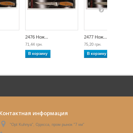
2476 Нож...
2477 Нож...
71,44 грн.
75,20 грн.
В корзину
В корзину
Контактная информация
"Opt Kuhnya", Одесса, пром рынок "7 км"