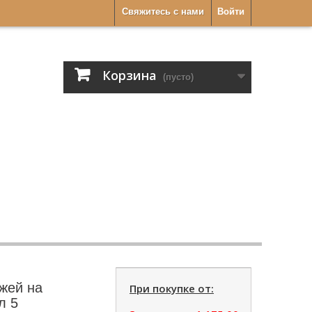
Свяжитесь с нами
Войти
Корзина
(пусто)
жей на
При покупке от:
л 5