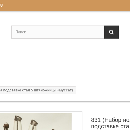
88
на подставке стал 5 шт+ножницы +муссат)
831 (Набор но
подставке ста