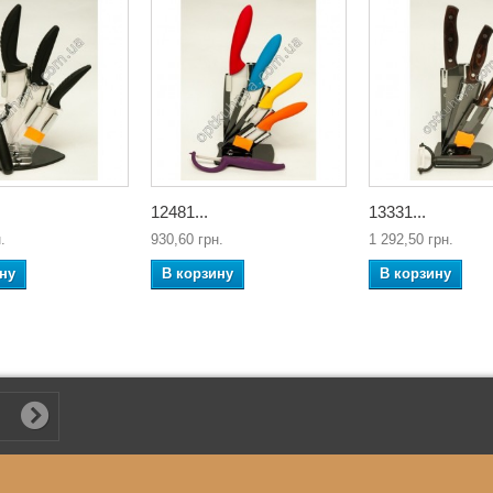
12481...
13331...
.
930,60 грн.
1 292,50 грн.
ну
В корзину
В корзину