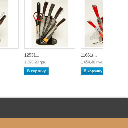
12531...
11661(...
1 395,90 грн.
1 654,40 грн.
В корзину
В корзину