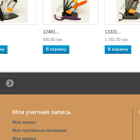
12481...
13331...
.
930,60 грн.
1 292,50 грн.
ну
В корзину
В корзину
Моя учетная запись
Мои заказы
Мои платёжные квитанции
Мои адреса