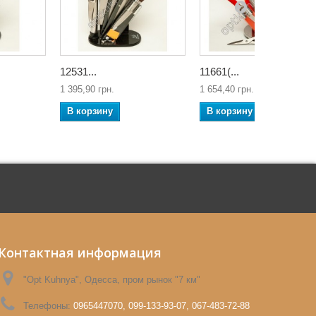
12531...
11661(...
1 395,90 грн.
1 654,40 грн.
В корзину
В корзину
Контактная информация
"Opt Kuhnya", Одесса, пром рынок "7 км"
Телефоны:
0965447070, 099-133-93-07, 067-483-72-88