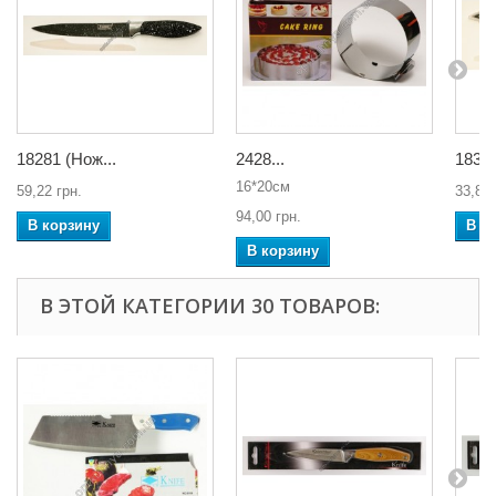
18281 (Нож...
2428...
18301
16*20см
59,22 грн.
33,84 
94,00 грн.
В корзину
В к
В корзину
В ЭТОЙ КАТЕГОРИИ 30 ТОВАРОВ: