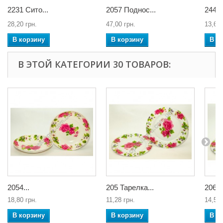
2231 Сито...
2057 Поднос...
2441.
28,20 грн.
47,00 грн.
13,63 
В корзину
В корзину
В к
В ЭТОЙ КАТЕГОРИИ 30 ТОВАРОВ:
2054...
205 Тарелка...
206 Т
18,80 грн.
11,28 грн.
14,57 
В корзину
В корзину
В к