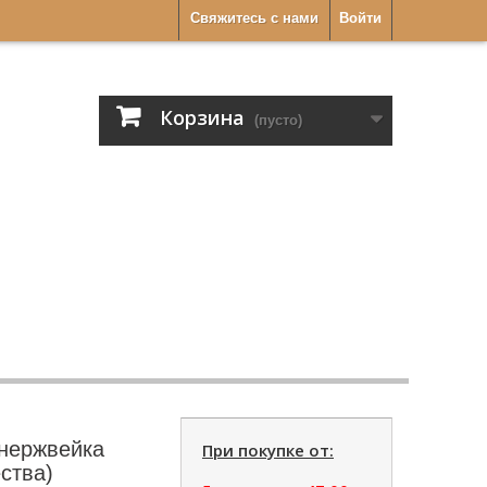
Свяжитесь с нами
Войти
Корзина
(пусто)
 нержвейка
При покупке от:
ства)