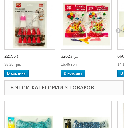
22995 (...
32623 (...
660...
35,25 грн.
16,45 грн.
14,10 
В корзину
В корзину
В к
В ЭТОЙ КАТЕГОРИИ 3 ТОВАРОВ: