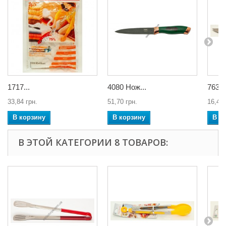
1717...
4080 Нож...
7631 
33,84 грн.
51,70 грн.
16,45 
В корзину
В корзину
В к
В ЭТОЙ КАТЕГОРИИ 8 ТОВАРОВ: