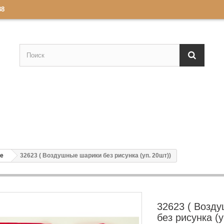
88
е
32623 ( Воздушные шарики без рисунка (уп. 20шт))
32623 ( Возд
без рисунка (у