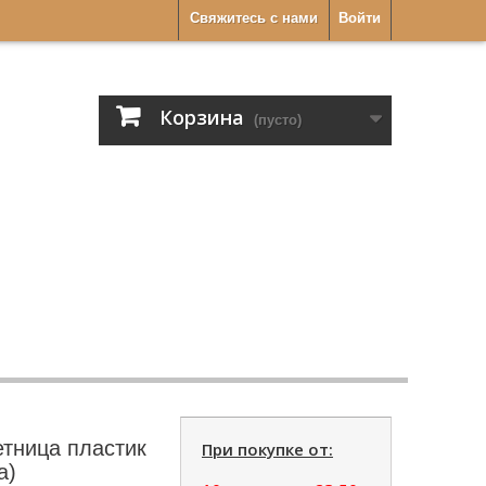
Свяжитесь с нами
Войти
Корзина
(пусто)
етница пластик
При покупке от:
а)