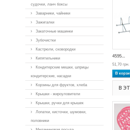
судочки, ланч боксы
Заварники, чайники
Зажигалки
Закаточные машинки
Зубочистки
Кастрюли, сковородки
4595...
Кипятильники
51,70 грн.
Кондитерские мешки, шприцы
В корзи
кондитерские, насадки
Корзины для фруктов, хлеба
В Э
Крышки - жироуловители
Крышки, ручки для крышек
Лопатки, кисточки, шумовки,
половники
Меламиновая посуда