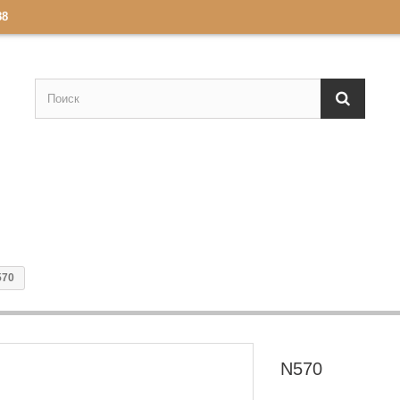
88
570
N570