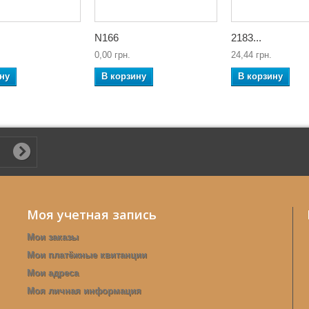
N166
2183...
0,00 грн.
24,44 грн.
ну
В корзину
В корзину
Моя учетная запись
Мои заказы
Мои платёжные квитанции
Мои адреса
Моя личная информация