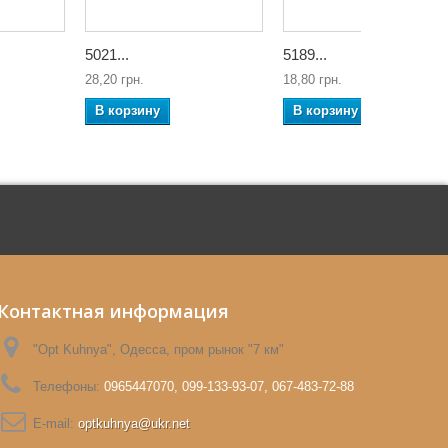
5021...
5189...
28,20 грн.
18,80 грн.
В корзину
В корзину
Контактная информация
"Opt Kuhnya", Одесса, пром рынок "7 км"
Телефоны:
0965447070, 099-133-93-07, 067-483-72-88
E-mail:
optkuhnya@ukr.net