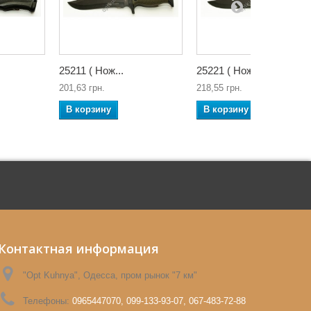
25211 ( Нож...
25221 ( Нож...
201,63 грн.
218,55 грн.
В корзину
В корзину
Контактная информация
"Opt Kuhnya", Одесса, пром рынок "7 км"
Телефоны:
0965447070, 099-133-93-07, 067-483-72-88