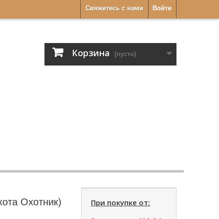
Свяжитесь с нами
Войти
Корзина
(пусто)
хота Охотник)
При покупке от: