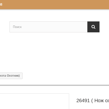
88
хота Охотник)
26491 ( Нож о