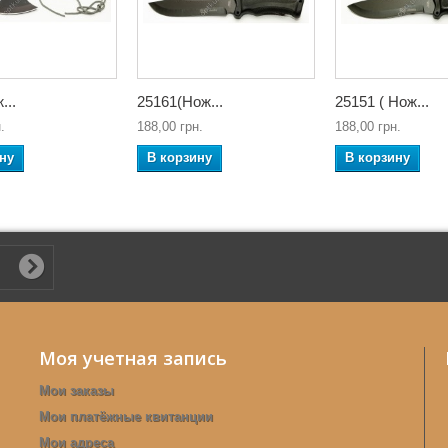
...
25161(Нож...
25151 ( Нож...
.
188,00 грн.
188,00 грн.
ну
В корзину
В корзину
Моя учетная запись
Мои заказы
Мои платёжные квитанции
Мои адреса