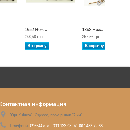
1652 Нож...
1898 Нож...
258,50 грн.
257,56 грн.
В корзину
В корзину
Контактная информация
"Opt Kuhnya", Одесса, пром рынок "7 км"
Телефоны:
0965447070, 099-133-93-07, 067-483-72-88