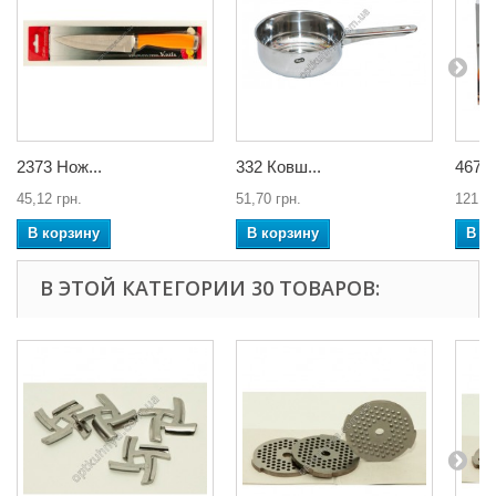
2373 Нож...
332 Ковш...
4672 
45,12 грн.
51,70 грн.
121,26
В корзину
В корзину
В к
В ЭТОЙ КАТЕГОРИИ 30 ТОВАРОВ: