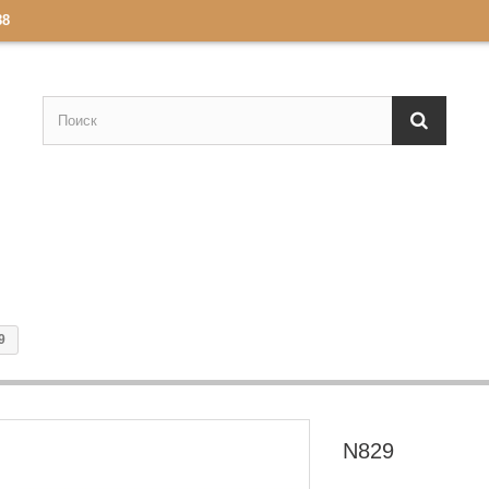
88
9
N829